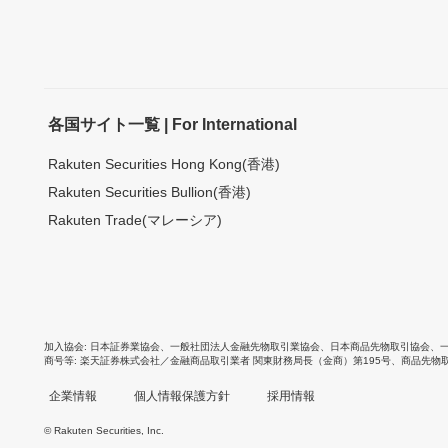
各国サイト一覧 | For International
Rakuten Securities Hong Kong(香港)
Rakuten Securities Bullion(香港)
Rakuten Trade(マレーシア)
加入協会
日本証券業協会
、
一般社団法人金融先物取引業協会
、
日本商品先物取引協会
、
商号等
楽天証券株式会社／金融商品取引業者 関東財務局長（金商）第195号、商品先物
企業情報
個人情報保護方針
採用情報
© Rakuten Securities, Inc.