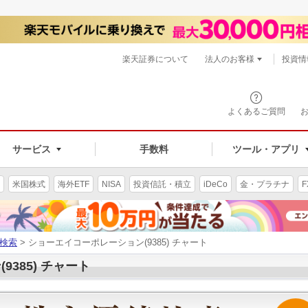
楽天証券について
法人のお客様
投資情
よくあるご質問
サービス
手数料
ツール・アプリ
米国株式
海外ETF
NISA
投資信託・積立
iDeCo
金・プラチナ
F
検索
> ショーエイコーポレーション(9385) チャート
385) チャート