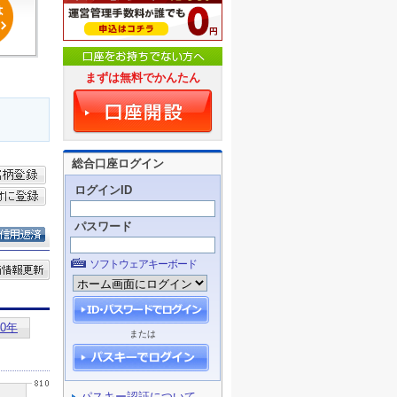
まずは無料でかんたん
総合口座ログイン
ログインID
パスワード
ソフトウェアキーボード
または
パスキー認証について