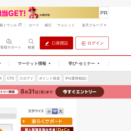
PR
報トウシル
カード
銀行
ウォレット
楽天グループ
口座開設
ログイン
お客様サポート
検索
マーケット情報
学び･セミナー
X
CFD
ロボアド
ポイント投資
IFA(運用相談)