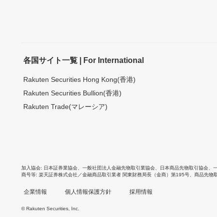
各国サイト一覧 | For International
Rakuten Securities Hong Kong(香港)
Rakuten Securities Bullion(香港)
Rakuten Trade(マレーシア)
加入協会
日本証券業協会
、
一般社団法人金融先物取引業協会
、
日本商品先物取引協会
、
商号等
楽天証券株式会社／金融商品取引業者 関東財務局長（金商）第195号、商品先物
企業情報
個人情報保護方針
採用情報
© Rakuten Securities, Inc.