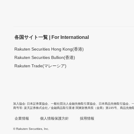
各国サイト一覧 | For International
Rakuten Securities Hong Kong(香港)
Rakuten Securities Bullion(香港)
Rakuten Trade(マレーシア)
加入協会
日本証券業協会
、
一般社団法人金融先物取引業協会
、
日本商品先物取引協会
、
商号等
楽天証券株式会社／金融商品取引業者 関東財務局長（金商）第195号、商品先物
企業情報
個人情報保護方針
採用情報
© Rakuten Securities, Inc.