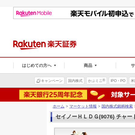
はじめての方へ
商品
®
キャンペーン
国内株式
かぶミニ
IPO・PO
米
ホーム
>
マーケット情報
>
国内株式銘柄検索
セイノーＨＬＤＧ(9076) チャー