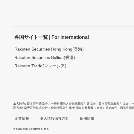
各国サイト一覧 | For International
Rakuten Securities Hong Kong(香港)
Rakuten Securities Bullion(香港)
Rakuten Trade(マレーシア)
加入協会
日本証券業協会
、
一般社団法人金融先物取引業協会
、
日本商品先物取引協会
、
商号等
楽天証券株式会社／金融商品取引業者 関東財務局長（金商）第195号、商品先物
企業情報
個人情報保護方針
採用情報
© Rakuten Securities, Inc.