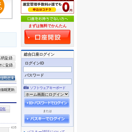
まずは無料でかんたん
総合口座ログイン
ログインID
パスワード
ソフトウェアキーボード
または
パスキー認証について