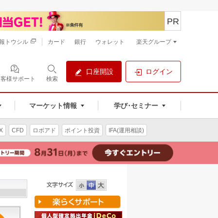
PR
報トウシル
カード
銀行
ウォレット
楽天グループ
口座開設
ログイン
お客様サポート
検索
マーケット情報
学び･セミナー
X
CFD
ロボアド
ポイント投資
IFA(運用相談)