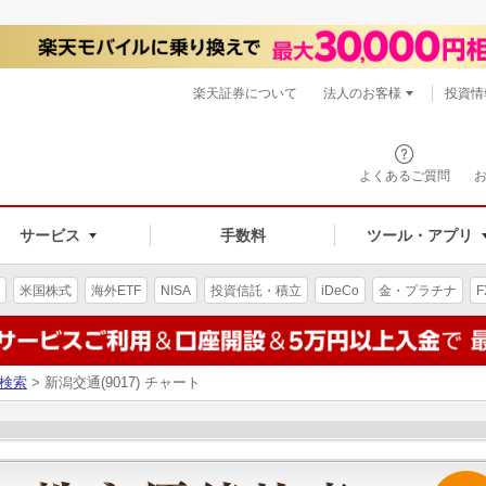
楽天証券について
法人のお客様
投資情
よくあるご質問
サービス
手数料
ツール・アプリ
米国株式
海外ETF
NISA
投資信託・積立
iDeCo
金・プラチナ
F
検索
> 新潟交通(9017) チャート