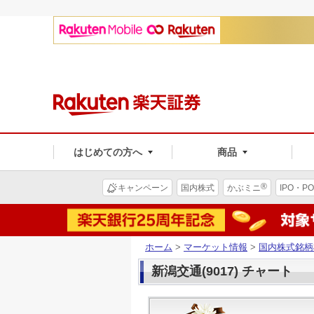
はじめての方へ
商品
®
キャンペーン
国内株式
かぶミニ
IPO・PO
ホーム
>
マーケット情報
>
国内株式銘柄
新潟交通(9017) チャート