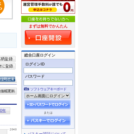
まずは無料でかんたん
総合口座ログイン
ログインID
パスワード
ソフトウェアキーボード
または
パスキー認証について