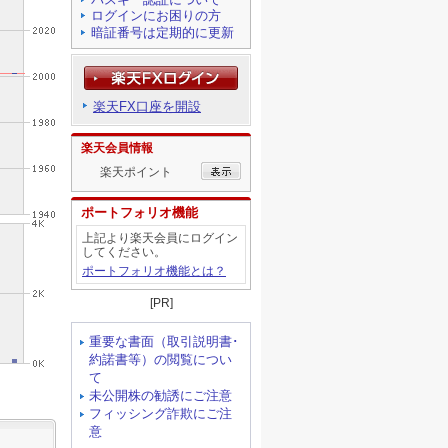
ログインにお困りの方
暗証番号は定期的に更新
楽天FX口座を開設
楽天会員情報
楽天ポイント
ポートフォリオ機能
上記より楽天会員にログイン
してください。
ポートフォリオ機能とは？
[PR]
重要な書面（取引説明書･
約諾書等）の閲覧につい
て
未公開株の勧誘にご注意
フィッシング詐欺にご注
意