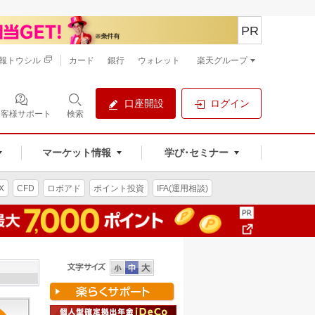
PR
報トウシル
カード
銀行
ウォレット
楽天グループ
口座開設
ログイン
お客様サポート
検索
マーケット情報
学び･セミナー
X
CFD
ロボアド
ポイント投資
IFA(運用相談)