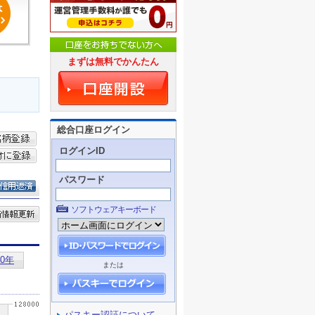
まずは無料でかんたん
総合口座ログイン
ログインID
パスワード
ソフトウェアキーボード
または
パスキー認証について