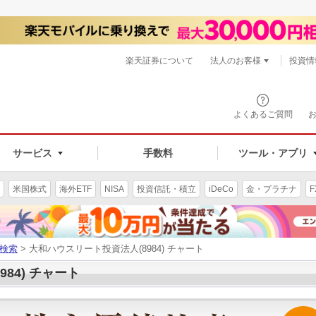
楽天証券について
法人のお客様
投資情
よくあるご質問
サービス
手数料
ツール・アプリ
米国株式
海外ETF
NISA
投資信託・積立
iDeCo
金・プラチナ
F
検索
> 大和ハウスリート投資法人(8984) チャート
84) チャート