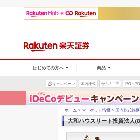
はじめての方へ
商品
®
キャンペーン
国内株式
かぶミニ
IPO・PO
ホーム
>
マーケット情報
>
国内株式銘柄
大和ハウスリート投資法人(89