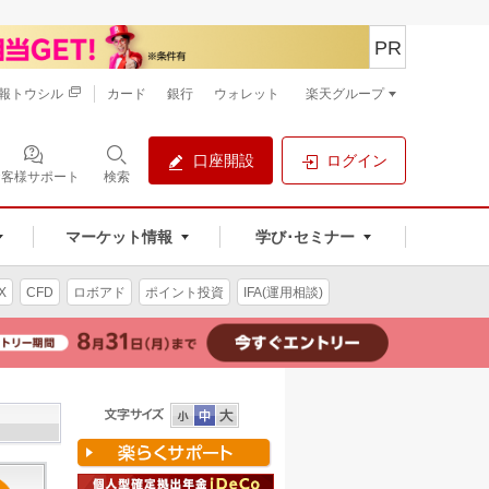
PR
報トウシル
カード
銀行
ウォレット
楽天グループ
口座開設
ログイン
お客様サポート
検索
マーケット情報
学び･セミナー
X
CFD
ロボアド
ポイント投資
IFA(運用相談)