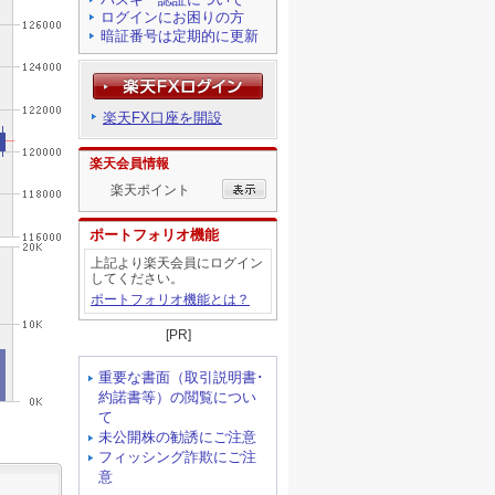
ログインにお困りの方
暗証番号は定期的に更新
楽天FX口座を開設
楽天会員情報
楽天ポイント
ポートフォリオ機能
上記より楽天会員にログイン
してください。
ポートフォリオ機能とは？
[PR]
重要な書面（取引説明書･
約諾書等）の閲覧につい
て
未公開株の勧誘にご注意
フィッシング詐欺にご注
意