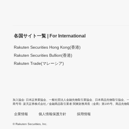
各国サイト一覧 | For International
Rakuten Securities Hong Kong(香港)
Rakuten Securities Bullion(香港)
Rakuten Trade(マレーシア)
加入協会
日本証券業協会
、
一般社団法人金融先物取引業協会
、
日本商品先物取引協会
、
商号等
楽天証券株式会社／金融商品取引業者 関東財務局長（金商）第195号、商品先物
企業情報
個人情報保護方針
採用情報
© Rakuten Securities, Inc.