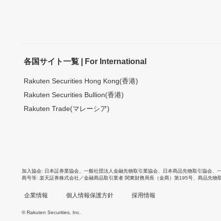
各国サイト一覧 | For International
Rakuten Securities Hong Kong(香港)
Rakuten Securities Bullion(香港)
Rakuten Trade(マレーシア)
加入協会
日本証券業協会
、
一般社団法人金融先物取引業協会
、
日本商品先物取引協会
、
商号等
楽天証券株式会社／金融商品取引業者 関東財務局長（金商）第195号、商品先物
企業情報
個人情報保護方針
採用情報
© Rakuten Securities, Inc.