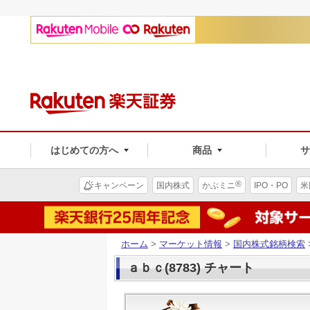
はじめての方へ
商品
®
キャンペーン
国内株式
かぶミニ
IPO・PO
米
ホーム
>
マーケット情報
>
国内株式銘柄検索
ａｂｃ(8783) チャート