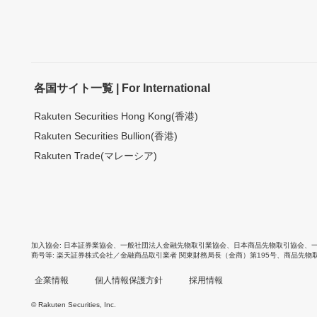
各国サイト一覧 | For International
Rakuten Securities Hong Kong(香港)
Rakuten Securities Bullion(香港)
Rakuten Trade(マレーシア)
加入協会
日本証券業協会
、
一般社団法人金融先物取引業協会
、
日本商品先物取引協会
、
商号等
楽天証券株式会社／金融商品取引業者 関東財務局長（金商）第195号、商品先物
企業情報
個人情報保護方針
採用情報
© Rakuten Securities, Inc.