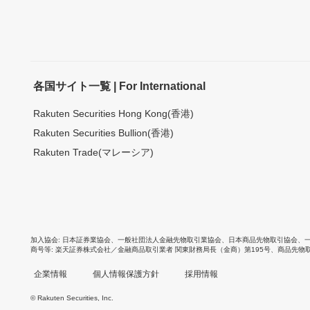
各国サイト一覧 | For International
Rakuten Securities Hong Kong(香港)
Rakuten Securities Bullion(香港)
Rakuten Trade(マレーシア)
加入協会
日本証券業協会
、
一般社団法人金融先物取引業協会
、
日本商品先物取引協会
、
商号等
楽天証券株式会社／金融商品取引業者 関東財務局長（金商）第195号、商品先物
企業情報
個人情報保護方針
採用情報
© Rakuten Securities, Inc.