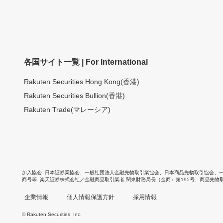
各国サイト一覧 | For International
Rakuten Securities Hong Kong(香港)
Rakuten Securities Bullion(香港)
Rakuten Trade(マレーシア)
加入協会
日本証券業協会
、
一般社団法人金融先物取引業協会
、
日本商品先物取引協会
、
商号等
楽天証券株式会社／金融商品取引業者 関東財務局長（金商）第195号、商品先物
企業情報
個人情報保護方針
採用情報
© Rakuten Securities, Inc.