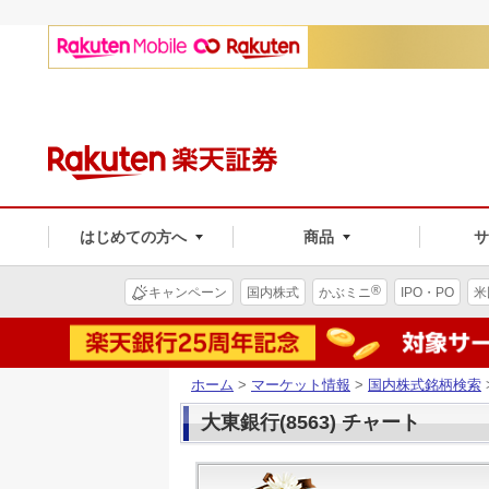
はじめての方へ
商品
®
キャンペーン
国内株式
かぶミニ
IPO・PO
米
ホーム
>
マーケット情報
>
国内株式銘柄検索
大東銀行(8563) チャート