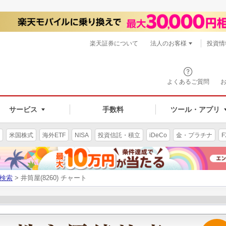
楽天証券について
法人のお客様
投資情
よくあるご質問
サービス
手数料
ツール・アプリ
米国株式
海外ETF
NISA
投資信託・積立
iDeCo
金・プラチナ
F
検索
> 井筒屋(8260) チャート