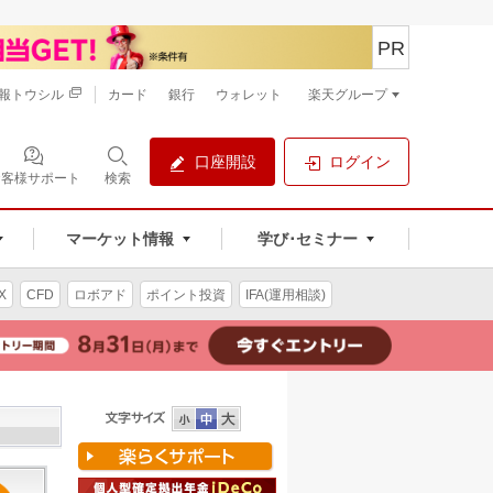
PR
報トウシル
カード
銀行
ウォレット
楽天グループ
口座開設
ログイン
お客様サポート
検索
マーケット情報
学び･セミナー
X
CFD
ロボアド
ポイント投資
IFA(運用相談)