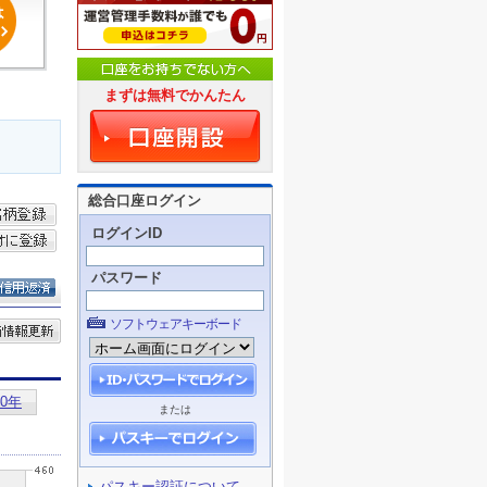
まずは無料でかんたん
総合口座ログイン
ログインID
パスワード
ソフトウェアキーボード
または
パスキー認証について