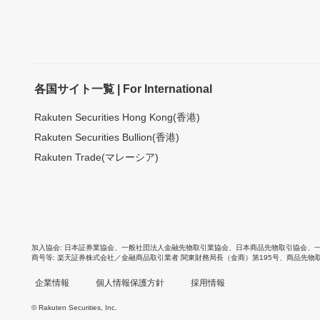
各国サイト一覧 | For International
Rakuten Securities Hong Kong(香港)
Rakuten Securities Bullion(香港)
Rakuten Trade(マレーシア)
加入協会
日本証券業協会
、
一般社団法人金融先物取引業協会
、
日本商品先物取引協会
、
商号等
楽天証券株式会社／金融商品取引業者 関東財務局長（金商）第195号、商品先物
企業情報
個人情報保護方針
採用情報
© Rakuten Securities, Inc.