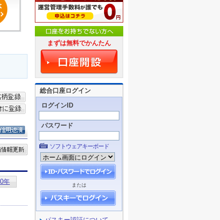
まずは無料でかんたん
総合口座ログイン
ログインID
パスワード
ソフトウェアキーボード
または
パスキー認証について