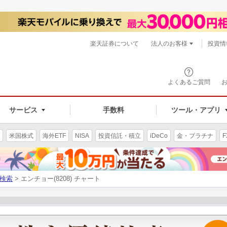
楽天証券について
法人のお客様
投資情
よくあるご質問
サービス
手数料
ツール・アプリ
米国株式
海外ETF
NISA
投資信託・積立
iDeCo
金・プラチナ
F
検索
> エンチョー(8208) チャート