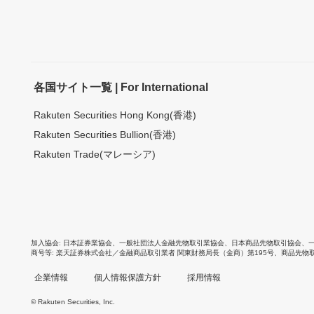
各国サイト一覧 | For International
Rakuten Securities Hong Kong(香港)
Rakuten Securities Bullion(香港)
Rakuten Trade(マレーシア)
加入協会
日本証券業協会
、
一般社団法人金融先物取引業協会
、
日本商品先物取引協会
、
商号等
楽天証券株式会社／金融商品取引業者 関東財務局長（金商）第195号、商品先物
企業情報
個人情報保護方針
採用情報
© Rakuten Securities, Inc.