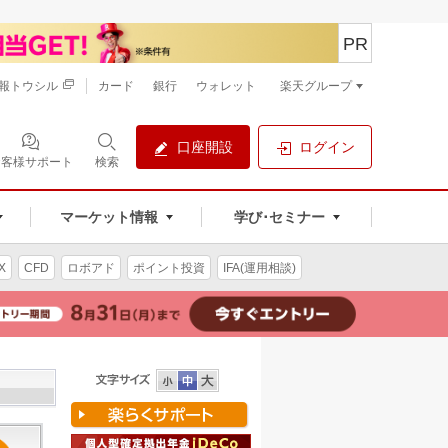
PR
報トウシル
カード
銀行
ウォレット
楽天グループ
口座開設
ログイン
お客様サポート
検索
マーケット情報
学び･セミナー
X
CFD
ロボアド
ポイント投資
IFA(運用相談)