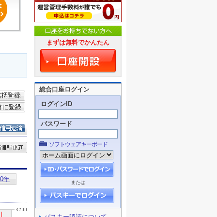
まずは無料でかんたん
総合口座ログイン
ログインID
パスワード
ソフトウェアキーボード
または
パスキー認証について