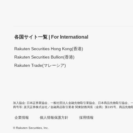
各国サイト一覧 | For International
Rakuten Securities Hong Kong(香港)
Rakuten Securities Bullion(香港)
Rakuten Trade(マレーシア)
加入協会
日本証券業協会
、
一般社団法人金融先物取引業協会
、
日本商品先物取引協会
、
商号等
楽天証券株式会社／金融商品取引業者 関東財務局長（金商）第195号、商品先物
企業情報
個人情報保護方針
採用情報
© Rakuten Securities, Inc.