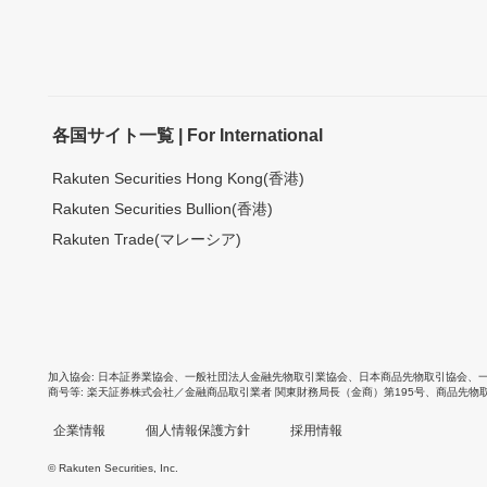
各国サイト一覧 | For International
Rakuten Securities Hong Kong(香港)
Rakuten Securities Bullion(香港)
Rakuten Trade(マレーシア)
加入協会
日本証券業協会
、
一般社団法人金融先物取引業協会
、
日本商品先物取引協会
、
商号等
楽天証券株式会社／金融商品取引業者 関東財務局長（金商）第195号、商品先物
企業情報
個人情報保護方針
採用情報
© Rakuten Securities, Inc.