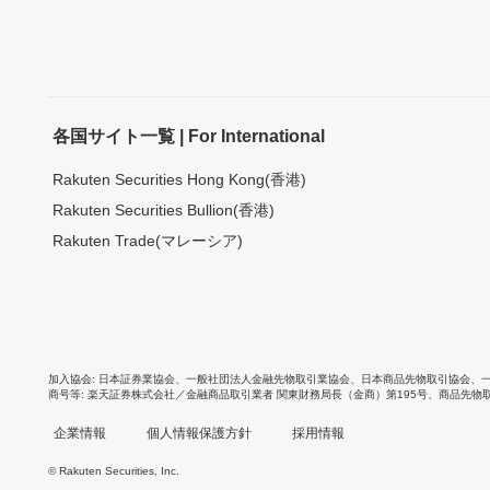
各国サイト一覧 | For International
Rakuten Securities Hong Kong(香港)
Rakuten Securities Bullion(香港)
Rakuten Trade(マレーシア)
加入協会
日本証券業協会
、
一般社団法人金融先物取引業協会
、
日本商品先物取引協会
、
商号等
楽天証券株式会社／金融商品取引業者 関東財務局長（金商）第195号、商品先物
企業情報
個人情報保護方針
採用情報
© Rakuten Securities, Inc.