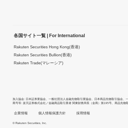
各国サイト一覧 | For International
Rakuten Securities Hong Kong(香港)
Rakuten Securities Bullion(香港)
Rakuten Trade(マレーシア)
加入協会
日本証券業協会
、
一般社団法人金融先物取引業協会
、
日本商品先物取引協会
、
商号等
楽天証券株式会社／金融商品取引業者 関東財務局長（金商）第195号、商品先物
企業情報
個人情報保護方針
採用情報
© Rakuten Securities, Inc.