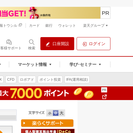
PR
報トウシル
カード
銀行
ウォレット
楽天グループ
口座開設
ログイン
お客様サポート
検索
マーケット情報
学び･セミナー
X
CFD
ロボアド
ポイント投資
IFA(運用相談)