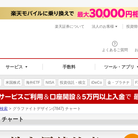
楽天証券について
法人のお客様
投資情
よくあるご質問
サービス
手数料
ツール・アプリ
米国株式
海外ETF
NISA
投資信託・積立
iDeCo
金・プラチナ
F
検索
> グラファイトデザイン(7847) チャート
) チャート