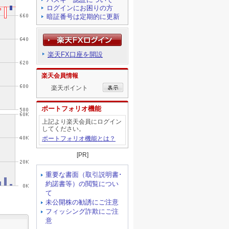
ログインにお困りの方
暗証番号は定期的に更新
楽天FX口座を開設
楽天会員情報
楽天ポイント
ポートフォリオ機能
上記より楽天会員にログイン
してください。
ポートフォリオ機能とは？
[PR]
重要な書面（取引説明書･
約諾書等）の閲覧につい
て
未公開株の勧誘にご注意
フィッシング詐欺にご注
意