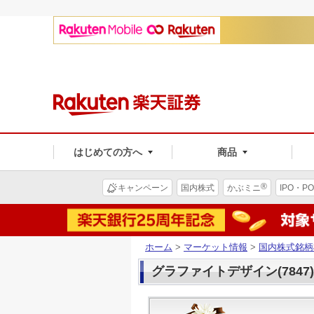
はじめての方へ
商品
®
キャンペーン
国内株式
かぶミニ
IPO・PO
ホーム
>
マーケット情報
>
国内株式銘柄
グラファイトデザイン(7847