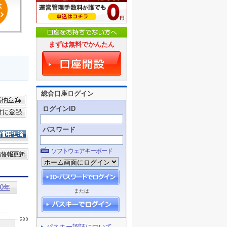
まずは無料でかんたん
総合口座ログイン
ログインID
パスワード
ソフトウェアキーボード
または
パスキー認証について