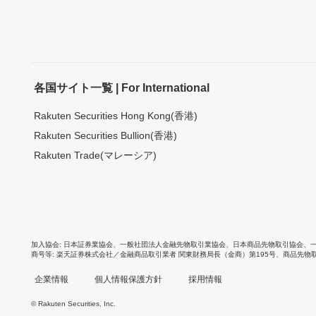
各国サイト一覧 | For International
Rakuten Securities Hong Kong(香港)
Rakuten Securities Bullion(香港)
Rakuten Trade(マレーシア)
加入協会
日本証券業協会
、
一般社団法人金融先物取引業協会
、
日本商品先物取引協会
、
商号等
楽天証券株式会社／金融商品取引業者 関東財務局長（金商）第195号、商品先物
企業情報
個人情報保護方針
採用情報
© Rakuten Securities, Inc.