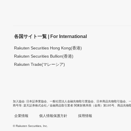
各国サイト一覧 | For International
Rakuten Securities Hong Kong(香港)
Rakuten Securities Bullion(香港)
Rakuten Trade(マレーシア)
加入協会
日本証券業協会
、
一般社団法人金融先物取引業協会
、
日本商品先物取引協会
、
商号等
楽天証券株式会社／金融商品取引業者 関東財務局長（金商）第195号、商品先物
企業情報
個人情報保護方針
採用情報
© Rakuten Securities, Inc.