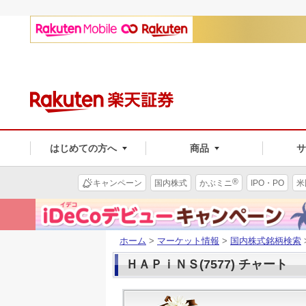
はじめての方へ
商品
®
キャンペーン
国内株式
かぶミニ
IPO・PO
米
ホーム
>
マーケット情報
>
国内株式銘柄検索
ＨＡＰｉＮＳ(7577) チャート