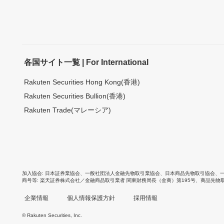
各国サイト一覧 | For International
Rakuten Securities Hong Kong(香港)
Rakuten Securities Bullion(香港)
Rakuten Trade(マレーシア)
加入協会
日本証券業協会
、
一般社団法人金融先物取引業協会
、
日本商品先物取引協会
、
商号等
楽天証券株式会社／金融商品取引業者 関東財務局長（金商）第195号、商品先物
企業情報
個人情報保護方針
採用情報
© Rakuten Securities, Inc.