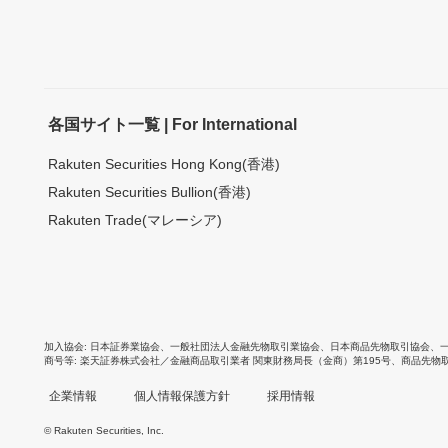
各国サイト一覧 | For International
Rakuten Securities Hong Kong(香港)
Rakuten Securities Bullion(香港)
Rakuten Trade(マレーシア)
加入協会
日本証券業協会
、
一般社団法人金融先物取引業協会
、
日本商品先物取引協会
、
商号等
楽天証券株式会社／金融商品取引業者 関東財務局長（金商）第195号、商品先物
企業情報
個人情報保護方針
採用情報
© Rakuten Securities, Inc.