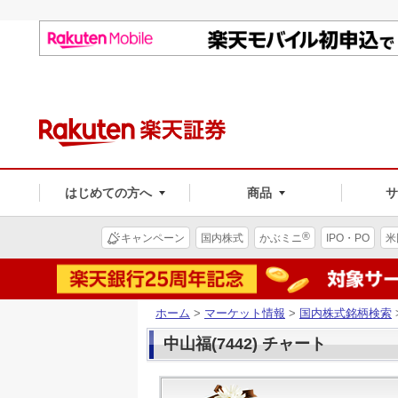
はじめての方へ
商品
®
キャンペーン
国内株式
かぶミニ
IPO・PO
米
ホーム
>
マーケット情報
>
国内株式銘柄検索
中山福(7442) チャート