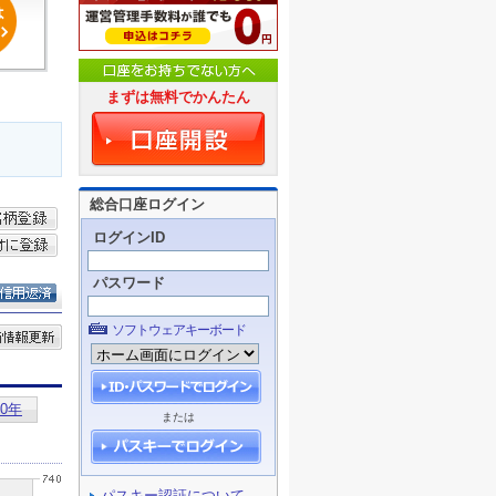
まずは無料でかんたん
総合口座ログイン
ログインID
パスワード
ソフトウェアキーボード
または
パスキー認証について