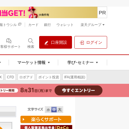
PR
報トウシル
カード
銀行
ウォレット
楽天グループ
口座開設
ログイン
お客様サポート
検索
マーケット情報
学び･セミナー
X
CFD
ロボアド
ポイント投資
IFA(運用相談)