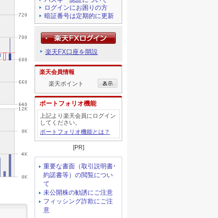
ログインにお困りの方
暗証番号は定期的に更新
楽天FX口座を開設
楽天会員情報
楽天ポイント
ポートフォリオ機能
上記より楽天会員にログイン
してください。
ポートフォリオ機能とは？
[PR]
重要な書面（取引説明書･
約諾書等）の閲覧につい
て
未公開株の勧誘にご注意
フィッシング詐欺にご注
意