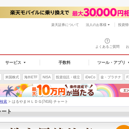
楽天証券について
法人のお客様
投資情
よくあるご質問
サービス
手数料
ツール・アプリ
米国株式
海外ETF
NISA
投資信託・積立
iDeCo
金・プラチナ
F
検索
> はるやまＨＬＤＧ(7416) チャート
ャート