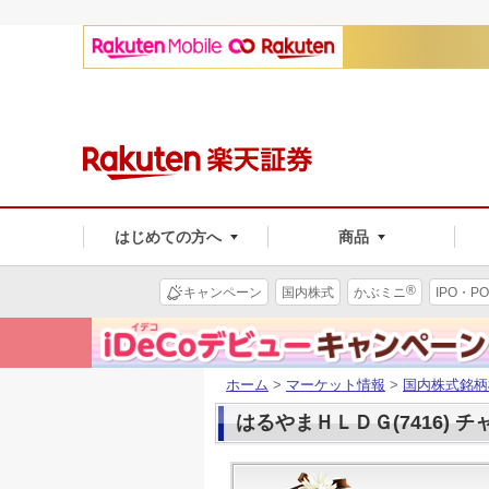
はじめての方へ
商品
®
キャンペーン
国内株式
かぶミニ
IPO・PO
ホーム
>
マーケット情報
>
国内株式銘柄
はるやまＨＬＤＧ(7416) チ