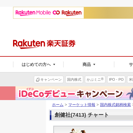
はじめての方へ
商品
®
キャンペーン
国内株式
かぶミニ
IPO・PO
米
ホーム
>
マーケット情報
>
国内株式銘柄検索
創健社(7413) チャート