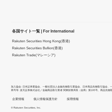
各国サイト一覧 | For International
Rakuten Securities Hong Kong(香港)
Rakuten Securities Bullion(香港)
Rakuten Trade(マレーシア)
加入協会
日本証券業協会
、
一般社団法人金融先物取引業協会
、
日本商品先物取引協会
、
商号等
楽天証券株式会社／金融商品取引業者 関東財務局長（金商）第195号、商品先物
企業情報
個人情報保護方針
採用情報
© Rakuten Securities, Inc.