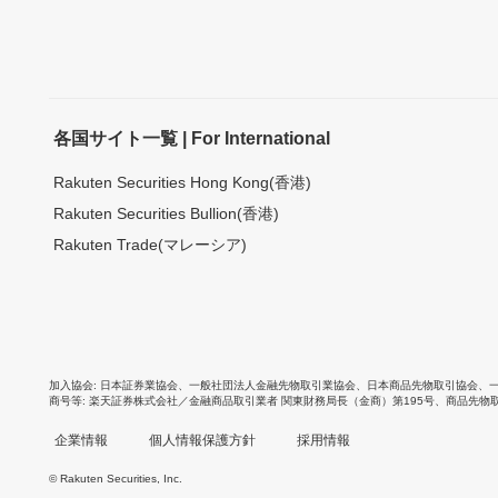
各国サイト一覧 | For International
Rakuten Securities Hong Kong(香港)
Rakuten Securities Bullion(香港)
Rakuten Trade(マレーシア)
加入協会
日本証券業協会
、
一般社団法人金融先物取引業協会
、
日本商品先物取引協会
、
商号等
楽天証券株式会社／金融商品取引業者 関東財務局長（金商）第195号、商品先物
企業情報
個人情報保護方針
採用情報
© Rakuten Securities, Inc.