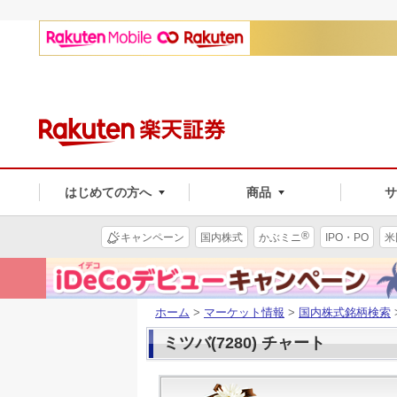
はじめての方へ
商品
®
キャンペーン
国内株式
かぶミニ
IPO・PO
米
ホーム
>
マーケット情報
>
国内株式銘柄検索
ミツバ(7280) チャート