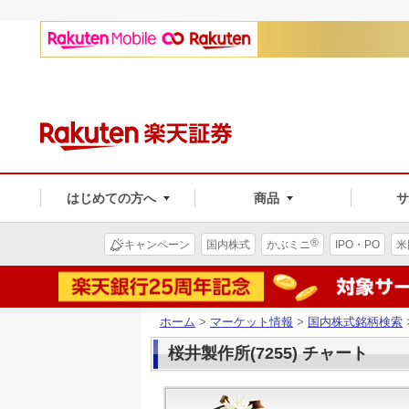
はじめての方へ
商品
®
キャンペーン
国内株式
かぶミニ
IPO・PO
米
ホーム
>
マーケット情報
>
国内株式銘柄検索
桜井製作所(7255) チャート