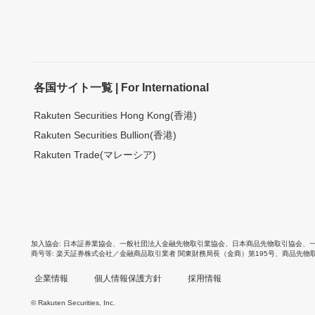
各国サイト一覧 | For International
Rakuten Securities Hong Kong(香港)
Rakuten Securities Bullion(香港)
Rakuten Trade(マレーシア)
加入協会
日本証券業協会
、
一般社団法人金融先物取引業協会
、
日本商品先物取引協会
、
商号等
楽天証券株式会社／金融商品取引業者 関東財務局長（金商）第195号、商品先物
企業情報
個人情報保護方針
採用情報
© Rakuten Securities, Inc.