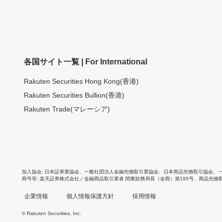
各国サイト一覧 | For International
Rakuten Securities Hong Kong(香港)
Rakuten Securities Bullion(香港)
Rakuten Trade(マレーシア)
加入協会
日本証券業協会
、
一般社団法人金融先物取引業協会
、
日本商品先物取引協会
、
商号等
楽天証券株式会社／金融商品取引業者 関東財務局長（金商）第195号、商品先物
企業情報
個人情報保護方針
採用情報
© Rakuten Securities, Inc.