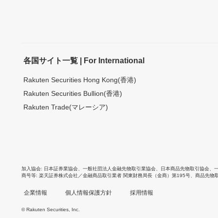
各国サイト一覧 | For International
Rakuten Securities Hong Kong(香港)
Rakuten Securities Bullion(香港)
Rakuten Trade(マレーシア)
加入協会
日本証券業協会
、
一般社団法人金融先物取引業協会
、
日本商品先物取引協会
、
商号等
楽天証券株式会社／金融商品取引業者 関東財務局長（金商）第195号、商品先物
企業情報
個人情報保護方針
採用情報
© Rakuten Securities, Inc.