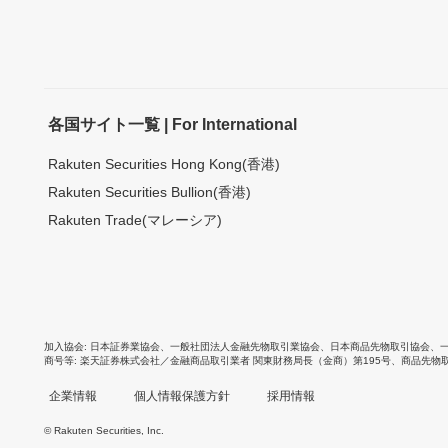
各国サイト一覧 | For International
Rakuten Securities Hong Kong(香港)
Rakuten Securities Bullion(香港)
Rakuten Trade(マレーシア)
加入協会
日本証券業協会
、
一般社団法人金融先物取引業協会
、
日本商品先物取引協会
、
商号等
楽天証券株式会社／金融商品取引業者 関東財務局長（金商）第195号、商品先物
企業情報
個人情報保護方針
採用情報
© Rakuten Securities, Inc.