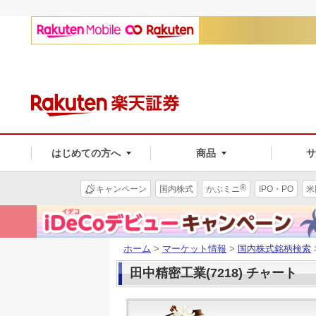
はじめての方へ
商品
®
キャンペーン
国内株式
かぶミニ
IPO・PO
米
ホーム
>
マーケット情報
>
国内株式銘柄検索
田中精密工業(7218) チャート