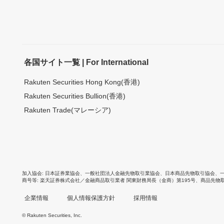
各国サイト一覧 | For International
Rakuten Securities Hong Kong(香港)
Rakuten Securities Bullion(香港)
Rakuten Trade(マレーシア)
加入協会
日本証券業協会
、
一般社団法人金融先物取引業協会
、
日本商品先物取引協会
、
商号等
楽天証券株式会社／金融商品取引業者 関東財務局長（金商）第195号、商品先物
企業情報
個人情報保護方針
採用情報
© Rakuten Securities, Inc.