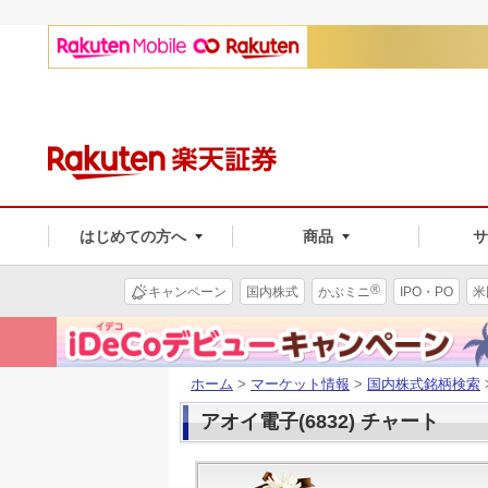
はじめての方へ
商品
®
キャンペーン
国内株式
かぶミニ
IPO・PO
米
ホーム
>
マーケット情報
>
国内株式銘柄検索
アオイ電子(6832) チャート