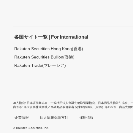
各国サイト一覧 | For International
Rakuten Securities Hong Kong(香港)
Rakuten Securities Bullion(香港)
Rakuten Trade(マレーシア)
加入協会
日本証券業協会
、
一般社団法人金融先物取引業協会
、
日本商品先物取引協会
、
商号等
楽天証券株式会社／金融商品取引業者 関東財務局長（金商）第195号、商品先物
企業情報
個人情報保護方針
採用情報
© Rakuten Securities, Inc.