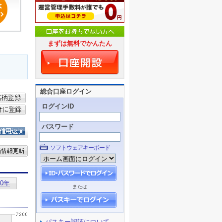
まずは無料でかんたん
総合口座ログイン
ログインID
パスワード
ソフトウェアキーボード
または
パスキー認証について