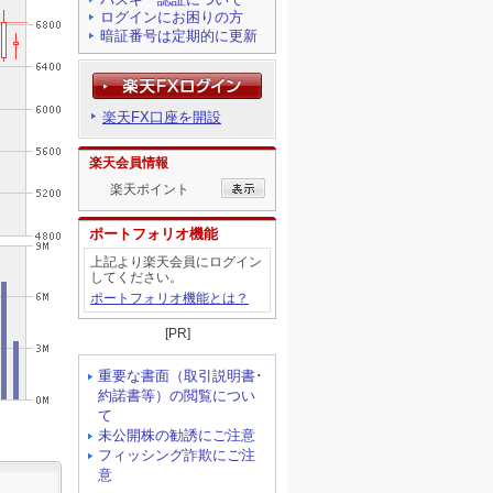
ログインにお困りの方
暗証番号は定期的に更新
楽天FX口座を開設
楽天会員情報
楽天ポイント
ポートフォリオ機能
上記より楽天会員にログイン
してください。
ポートフォリオ機能とは？
[PR]
重要な書面（取引説明書･
約諾書等）の閲覧につい
て
未公開株の勧誘にご注意
フィッシング詐欺にご注
意