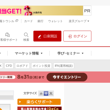
PR
報トウシル
カード
銀行
ウォレット
楽天グループ
口座開設
ログイン
お客様サポート
検索
マーケット情報
学び･セミナー
X
CFD
ロボアド
ポイント投資
IFA(運用相談)