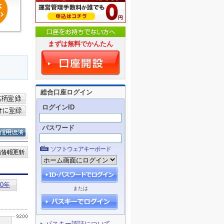
まずは無料でかんたん
総合口座ログイン
ログインID
パスワード
ソフトウェアキーボード
または
パスキー認証について