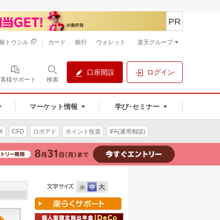
PR
報トウシル
カード
銀行
ウォレット
楽天グループ
口座開設
ログイン
お客様サポート
検索
マーケット情報
学び･セミナー
X
CFD
ロボアド
ポイント投資
IFA(運用相談)