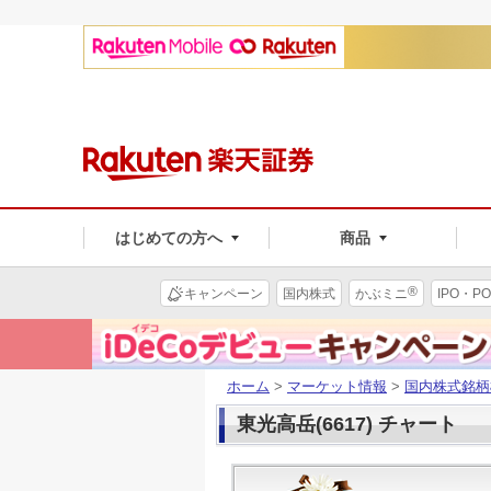
はじめての方へ
商品
®
キャンペーン
国内株式
かぶミニ
IPO・PO
ホーム
>
マーケット情報
>
国内株式銘柄
東光高岳(6617) チャート