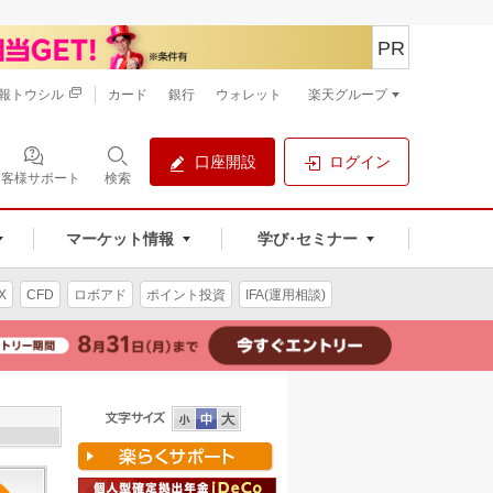
PR
報トウシル
カード
銀行
ウォレット
楽天グループ
口座開設
ログイン
お客様サポート
検索
マーケット情報
学び･セミナー
X
CFD
ロボアド
ポイント投資
IFA(運用相談)