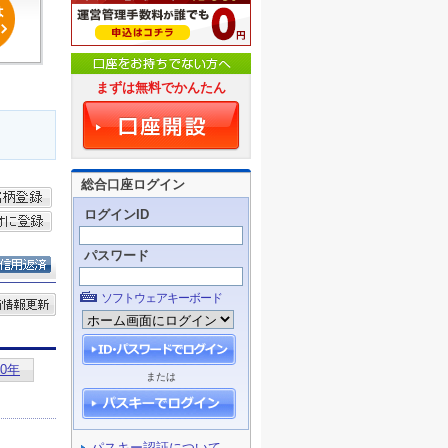
まずは無料でかんたん
総合口座ログイン
ログインID
パスワード
ソフトウェアキーボード
または
パスキー認証について