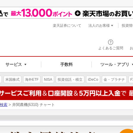
楽天証券について
法人のお客様
投資情
よくあるご質問
サービス
手数料
ツール・アプリ
米国株式
海外ETF
NISA
投資信託・積立
iDeCo
金・プラチナ
F
検索
> 井関農機(6310) チャート