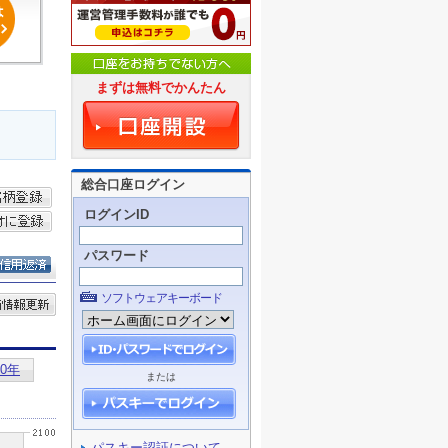
まずは無料でかんたん
総合口座ログイン
ログインID
パスワード
ソフトウェアキーボード
または
パスキー認証について