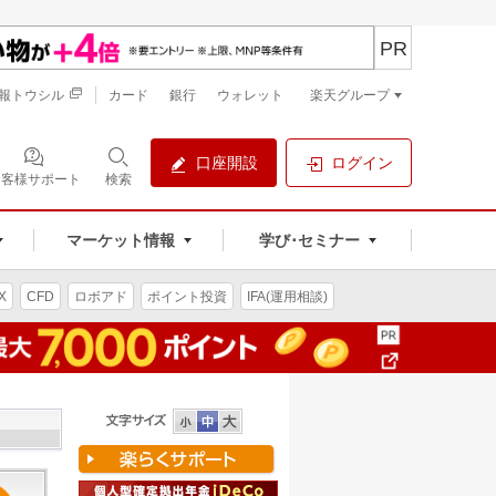
PR
報トウシル
カード
銀行
ウォレット
楽天グループ
口座開設
ログイン
お客様サポート
検索
マーケット情報
学び･セミナー
X
CFD
ロボアド
ポイント投資
IFA(運用相談)