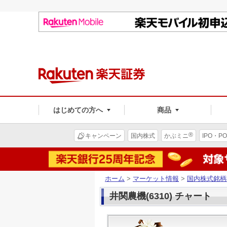
はじめての方へ
商品
®
キャンペーン
国内株式
かぶミニ
IPO・PO
ホーム
>
マーケット情報
>
国内株式銘柄
井関農機(6310) チャート