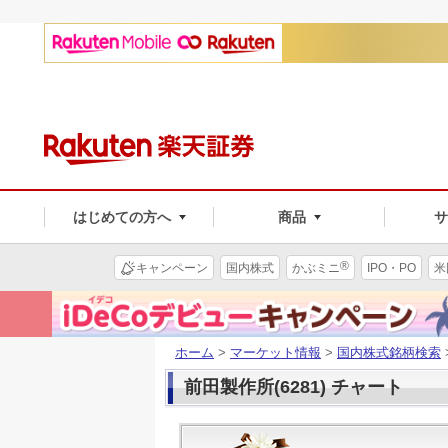
はじめての方へ
商品
®
キャンペーン
国内株式
かぶミニ
IPO・PO
米
ホーム
>
マーケット情報
>
国内株式銘柄検索
前田製作所(6281) チャート