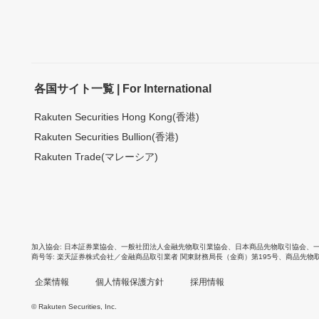
各国サイト一覧 | For International
Rakuten Securities Hong Kong(香港)
Rakuten Securities Bullion(香港)
Rakuten Trade(マレーシア)
加入協会
日本証券業協会
、
一般社団法人金融先物取引業協会
、
日本商品先物取引協会
、
商号等
楽天証券株式会社／金融商品取引業者 関東財務局長（金商）第195号、商品先物
企業情報
個人情報保護方針
採用情報
© Rakuten Securities, Inc.