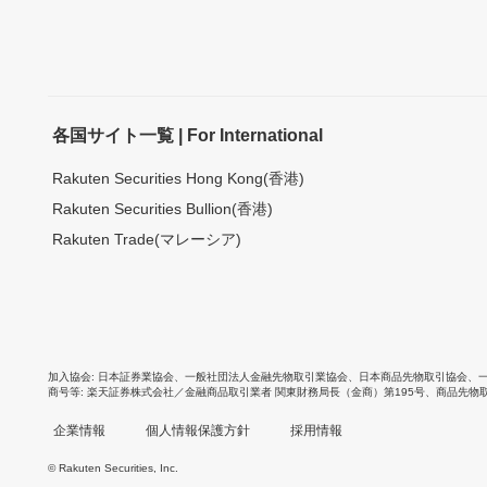
各国サイト一覧 | For International
Rakuten Securities Hong Kong(香港)
Rakuten Securities Bullion(香港)
Rakuten Trade(マレーシア)
加入協会
日本証券業協会
、
一般社団法人金融先物取引業協会
、
日本商品先物取引協会
、
商号等
楽天証券株式会社／金融商品取引業者 関東財務局長（金商）第195号、商品先物
企業情報
個人情報保護方針
採用情報
© Rakuten Securities, Inc.