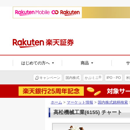
はじめての方へ
商品
®
キャンペーン
国内株式
かぶミニ
IPO・PO
米
ホーム
>
マーケット情報
>
国内株式銘柄検索
高松機械工業(6155) チャート