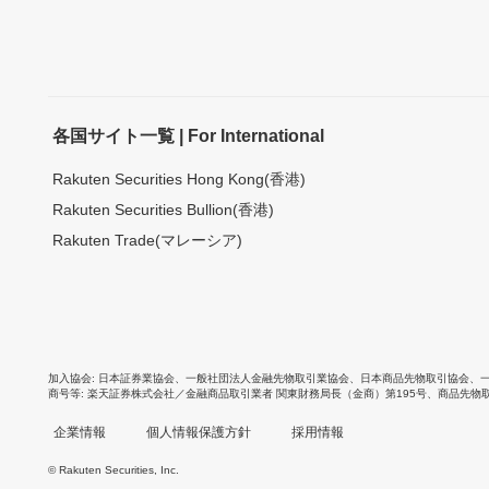
各国サイト一覧 | For International
Rakuten Securities Hong Kong(香港)
Rakuten Securities Bullion(香港)
Rakuten Trade(マレーシア)
加入協会
日本証券業協会
、
一般社団法人金融先物取引業協会
、
日本商品先物取引協会
、
商号等
楽天証券株式会社／金融商品取引業者 関東財務局長（金商）第195号、商品先物
企業情報
個人情報保護方針
採用情報
© Rakuten Securities, Inc.