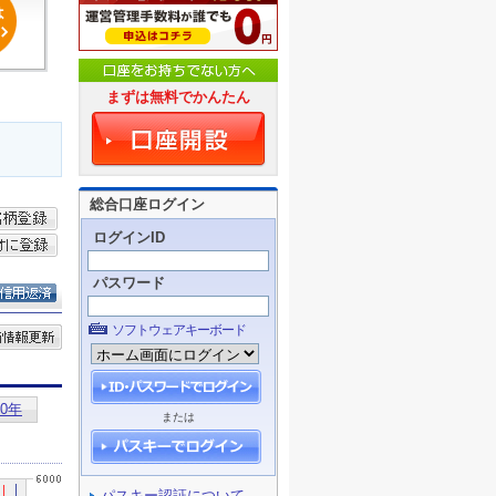
まずは無料でかんたん
総合口座ログイン
ログインID
パスワード
ソフトウェアキーボード
または
パスキー認証について