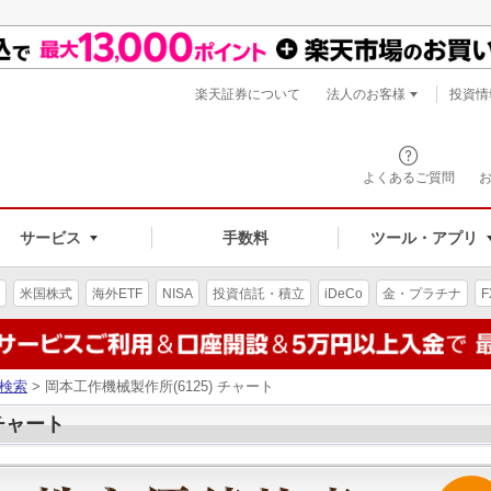
楽天証券について
法人のお客様
投資情
よくあるご質問
サービス
手数料
ツール・アプリ
米国株式
海外ETF
NISA
投資信託・積立
iDeCo
金・プラチナ
F
検索
> 岡本工作機械製作所(6125) チャート
 チャート