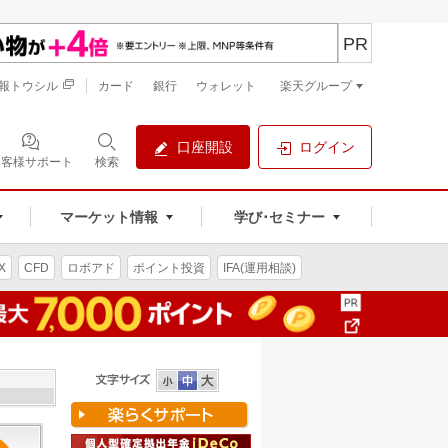
PR
報トウシル
カード
銀行
ウォレット
楽天グループ
口座開設
ログイン
お客様サポート
検索
マーケット情報
学び･セミナー
X
CFD
ロボアド
ポイント投資
IFA(運用相談)