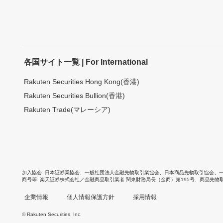
各国サイト一覧 | For International
Rakuten Securities Hong Kong(香港)
Rakuten Securities Bullion(香港)
Rakuten Trade(マレーシア)
加入協会
日本証券業協会
、
一般社団法人金融先物取引業協会
、
日本商品先物取引協会
、
商号等
楽天証券株式会社／金融商品取引業者 関東財務局長（金商）第195号、商品先物
企業情報
個人情報保護方針
採用情報
© Rakuten Securities, Inc.