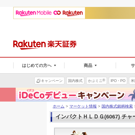
はじめての方へ
商品
®
キャンペーン
国内株式
かぶミニ
IPO・PO
米
ホーム
>
マーケット情報
>
国内株式銘柄検索
インパクトＨＬＤＧ(6067) チャ