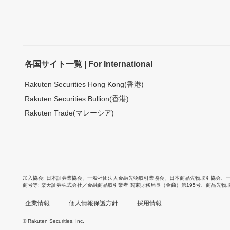
各国サイト一覧 | For International
Rakuten Securities Hong Kong(香港)
Rakuten Securities Bullion(香港)
Rakuten Trade(マレーシア)
加入協会
日本証券業協会
、
一般社団法人金融先物取引業協会
、
日本商品先物取引協会
、
商号等
楽天証券株式会社／金融商品取引業者 関東財務局長（金商）第195号、商品先物
企業情報
個人情報保護方針
採用情報
© Rakuten Securities, Inc.