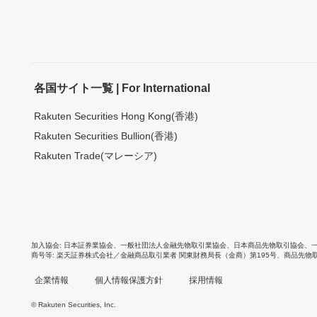
各国サイト一覧 | For International
Rakuten Securities Hong Kong(香港)
Rakuten Securities Bullion(香港)
Rakuten Trade(マレーシア)
加入協会
日本証券業協会
、
一般社団法人金融先物取引業協会
、
日本商品先物取引協会
、
商号等
楽天証券株式会社／金融商品取引業者 関東財務局長（金商）第195号、商品先物
企業情報
個人情報保護方針
採用情報
© Rakuten Securities, Inc.