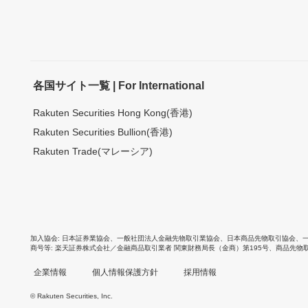
各国サイト一覧 | For International
Rakuten Securities Hong Kong(香港)
Rakuten Securities Bullion(香港)
Rakuten Trade(マレーシア)
加入協会
日本証券業協会
、
一般社団法人金融先物取引業協会
、
日本商品先物取引協会
、
商号等
楽天証券株式会社／金融商品取引業者 関東財務局長（金商）第195号、商品先物
企業情報
個人情報保護方針
採用情報
© Rakuten Securities, Inc.