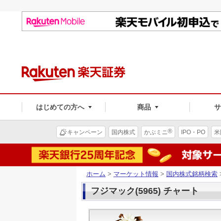
はじめての方へ
商品
®
キャンペーン
国内株式
かぶミニ
IPO・PO
米
ホーム
>
マーケット情報
>
国内株式銘柄検索
フジマック(5965) チャート