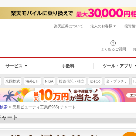
楽天証券について
法人のお客様
投資情
よくあるご質問
サービス
手数料
ツール・アプリ
米国株式
海外ETF
NISA
投資信託・積立
iDeCo
金・プラチナ
F
検索
> 元旦ビューティ工業(5935) チャート
 チャート