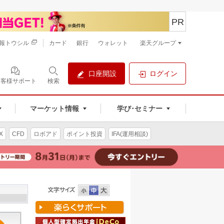
PR
報トウシル
カード
銀行
ウォレット
楽天グループ
口座開設
ログイン
お客様サポート
検索
マーケット情報
学び･セミナー
X
CFD
ロボアド
ポイント投資
IFA(運用相談)