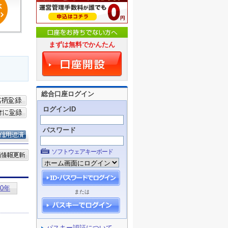
まずは無料でかんたん
総合口座ログイン
ログインID
パスワード
ソフトウェアキーボード
または
パスキー認証について