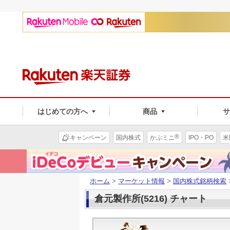
はじめての方へ
商品
®
キャンペーン
国内株式
かぶミニ
IPO・PO
米
ホーム
>
マーケット情報
>
国内株式銘柄検索
倉元製作所(5216) チャート