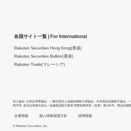
各国サイト一覧 | For International
Rakuten Securities Hong Kong(香港)
Rakuten Securities Bullion(香港)
Rakuten Trade(マレーシア)
加入協会
日本証券業協会
、
一般社団法人金融先物取引業協会
、
日本商品先物取引協会
、
商号等
楽天証券株式会社／金融商品取引業者 関東財務局長（金商）第195号、商品先物
企業情報
個人情報保護方針
採用情報
© Rakuten Securities, Inc.